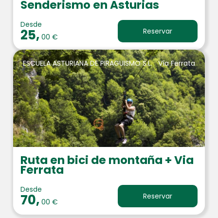
Senderismo en Asturias
Desde
25,
Reservar
00 €
ESCUELA ASTURIANA DE PIRAGUISMO S.L.
Vía Ferrata
Ruta en bici de montaña + Via
Ferrata
Desde
70,
Reservar
00 €