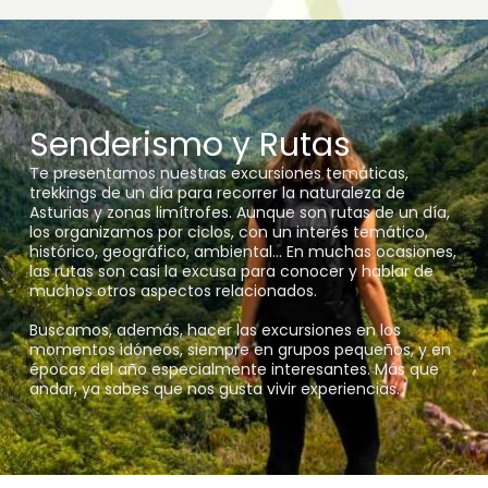
Senderismo y Rutas
Te presentamos nuestras excursiones temáticas,
trekkings de un día para recorrer la naturaleza de
Asturias y zonas limítrofes. Aunque son rutas de un día,
los organizamos por ciclos, con un interés temático,
histórico, geográfico, ambiental... En muchas ocasiones,
las rutas son casi la excusa para conocer y hablar de
muchos otros aspectos relacionados.
Buscamos, además, hacer las excursiones en los
momentos idóneos, siempre en grupos pequeños, y en
épocas del año especialmente interesantes. Más que
andar, ya sabes que nos gusta vivir experiencias.