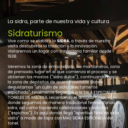
La sidra, parte de nuestra vida y cultura
Sidraturismo
Vive como se elabora la
SIDRA
, a través de nuestra
visita descubrirás la tradición y la innovación.
Visitaremos un llagar con trayectoria familiar desde
1938.
Veremos la zona de embotellado, los manzaneros, zona
de prensado, lugar en el que comienza el proceso y se
obtienen los mostos ("sidra dulce"), continuando hasta
la zona de depósitos de acero inoxidable donde
degustamos "un culín de sidra directamente
espichado". Finalmente llegamos a la SALA ESPECIAL DE
TONELES DE MADERA, recordando el antiguo llagar,
donde seguimos de manera tradicional fermentando la
sidra, así como haciendo celebraciones y eventos
("espichas"). Es aquí donde llega "aperitivo final de esta
visita" a modo de tapa con MAS SIDRA ESPICHADA del
tonel.