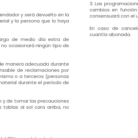
3. Las programacione
cambios en función 
rrendador y será devuelto en la
consensuará con el u
rial y la persona que lo haya
En caso de cancela
cuantía abonada.
ecargo de medio día extra de
to no ocasionará ningún tipo de
l de manera adecuada durante
ponsable de reclamaciones por
 mismo o a terceros (personas
material durante el período de
do y de tomar las precauciones
 tablas al sol cara arriba, no