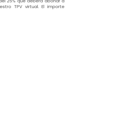
o del 25% que deberá abonar a
stro TPV virtual. El importe