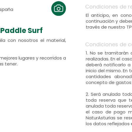
Condiciones de r
 España
El anticipo, en con
continuación y deber
través de nuestro TP
 Paddle Surf
ila con nosotros el material,
Condiciones de c
1. No se tramitarán
mejores lugares y recorridos a
realizadas. En el ca
as tener.
deberá notificarlo 
inicio del mismo. En 
cantidades abonad
concepto de gastos 
2. Será anulada tod
toda reserva que t
anulada toda reserva
el caso de pago me
NaturAsturias se re
los datos reflejados 