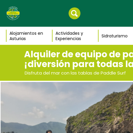
Alojamientos en
Actividades y
Sidraturismo
Asturias
Experiencias
Alquiler de equipo de pa
¡diversión para todas l
Disfruta del mar con las tablas de Paddle Surf