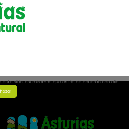
do este sitio, asumiremos que estás de acuerdo con ello.
hazar