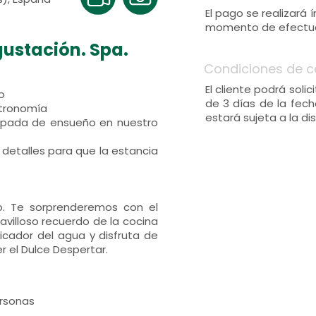
El pago se realizará
momento de efectuar
ustación. Spa.
Condiciones de c
El cliente podrá sol
o
de 3 días de la fech
astronomía
estará sujeta a la dis
capada de ensueño en nuestro
detalles para que la estancia
o. Te sorprenderemos con el
villoso recuerdo de la cocina
ficador del agua y disfruta de
r el Dulce Despertar.
ersonas