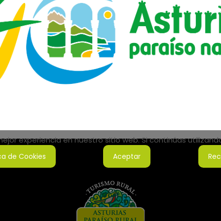
jor experiencia en nuestro sitio web. Si continúas utilizan
ica de Cookies
Aceptar
Rec