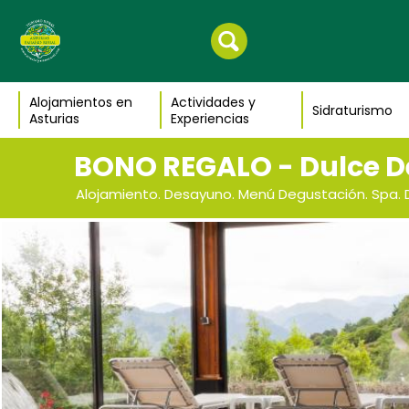
Alojamientos en
Actividades y
Sidraturismo
Asturias
Experiencias
BONO REGALO - Dulce D
Alojamiento. Desayuno. Menú Degustación. Spa. 