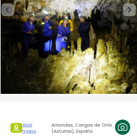
Abrir
Arriondas, Cangas de Onís
mapa
(Asturias), España