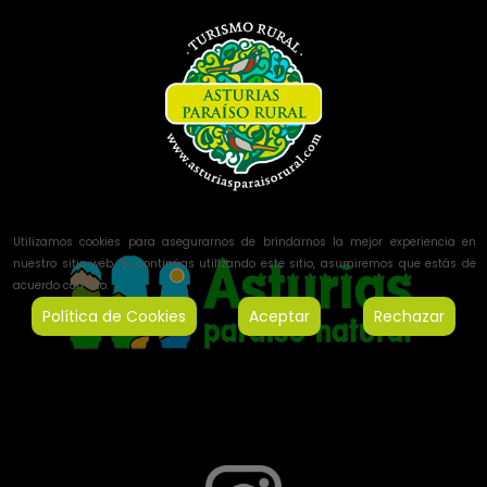
Utilizamos cookies para asegurarnos de brindarnos la mejor experiencia en
nuestro sitio web. Si continúas utilizando este sitio, asumiremos que estás de
acuerdo con ello.
Política de Cookies
Aceptar
Rechazar