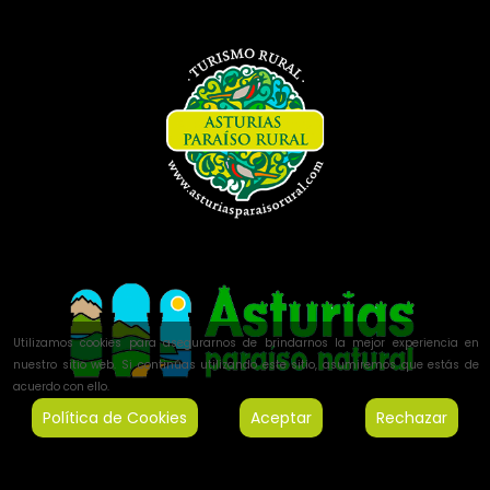
Utilizamos cookies para asegurarnos de brindarnos la mejor experiencia en
nuestro sitio web. Si continúas utilizando este sitio, asumiremos que estás de
acuerdo con ello.
Política de Cookies
Aceptar
Rechazar