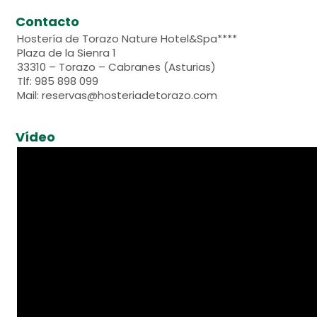
Contacto
Hostería de Torazo Nature Hotel&Spa****
Plaza de la Sienra 1
33310 – Torazo – Cabranes (Asturias)
Tlf: 985 898 099
Mail: reservas@hosteriadetorazo.com
Vídeo