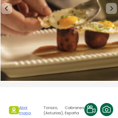
Abrir
Torazo, Cabranes
mapa
(Asturias), España