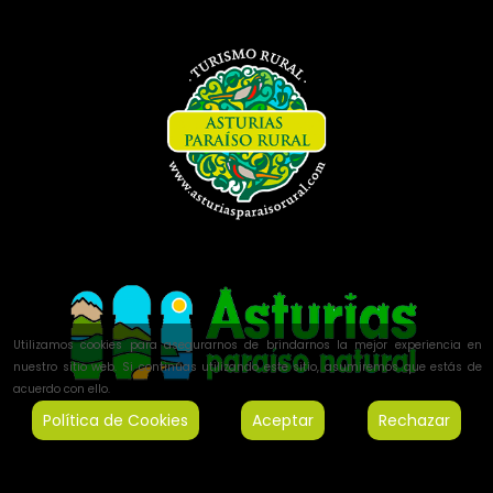
Utilizamos cookies para asegurarnos de brindarnos la mejor experiencia en
nuestro sitio web. Si continúas utilizando este sitio, asumiremos que estás de
acuerdo con ello.
Política de Cookies
Aceptar
Rechazar