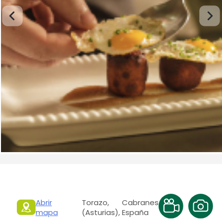
Abrir
Torazo, Cabranes
mapa
(Asturias), España