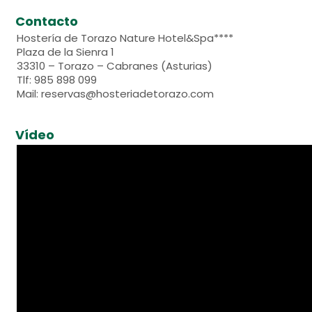
Contacto
Hostería de Torazo Nature Hotel&Spa****
Plaza de la Sienra 1
33310 – Torazo – Cabranes (Asturias)
Tlf: 985 898 099
Mail: reservas@hosteriadetorazo.com
Vídeo