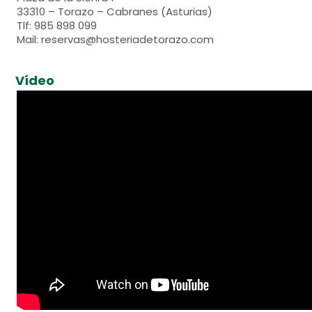
33310 – Torazo – Cabranes (Asturias)
Tlf: 985 898 099
Mail: reservas@hosteriadetorazo.com
Vídeo