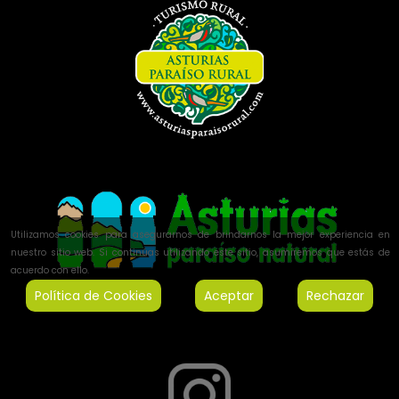
Utilizamos cookies para asegurarnos de brindarnos la mejor experiencia en
nuestro sitio web. Si continúas utilizando este sitio, asumiremos que estás de
acuerdo con ello.
Política de Cookies
Aceptar
Rechazar