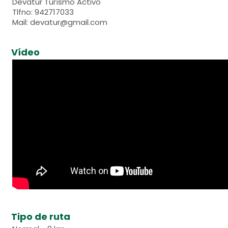
Devatur Turísmo Activo
Tlfno: 942717033
Mail: devatur@gmail.com
Vídeo
Tipo de ruta