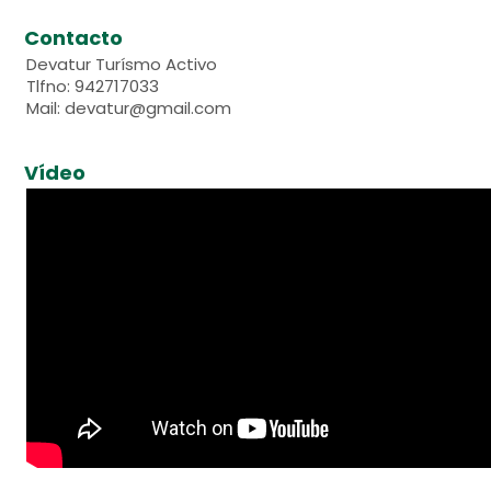
Contacto
Devatur Turísmo Activo
Tlfno: 942717033
Mail: devatur@gmail.com
Vídeo