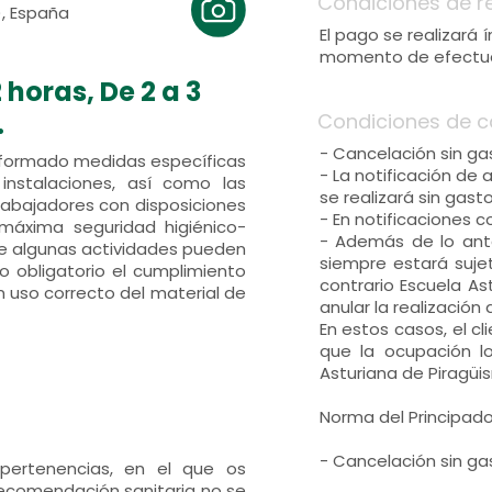
Condiciones de r
), España
El pago se realizará
momento de efectuar
 horas, De 2 a 3
.
Condiciones de c
- Cancelación sin ga
nformado medidas específicas
- La notificación de
instalaciones, así como las
se realizará sin gast
trabajadores con disposiciones
- En notificaciones 
 máxima seguridad higiénico-
- Además de lo anter
que algunas actividades pueden
siempre estará suje
o obligatorio el cumplimiento
contrario Escuela A
 uso correcto del material de
anular la realizació
En estos casos, el c
que la ocupación l
Asturiana de Piragüis
Norma del Principado
- Cancelación sin ga
pertenencias, en el que os
recomendación sanitaria no se