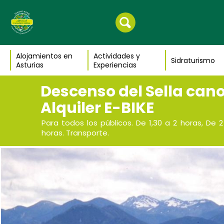
Alojamientos en
Actividades y
Sidraturismo
Asturias
Experiencias
Descenso del Sella can
Alquiler E-BIKE
Para todos los públicos. De 1,30 a 2 horas, De 
horas. Transporte.