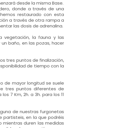
comenzará desde la misma Base.
dero, donde a través de una
 hemos restaurado con esta
ección a través de otra rampa a
tar las dosis de adrenalina.
la vegetación, la fauna y las
 un baño, en las pozas, hacer
s tres puntos de finalización,
isponibilidad de tiempo con la
to de mayor longitud se suele
de tres puntos diferentes de
os 7 Km, 2h. a 3h. para los 11
lguna de nuestras furgonetas
partisteis, en la que podréis
o mientras duren las medidas