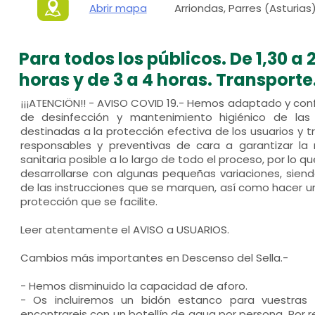
Abrir mapa
Arriondas, Parres (Asturias
Para todos los públicos. De 1,30 a 2
horas y de 3 a 4 horas. Transporte
¡¡¡ATENCIÖN!! - AVISO COVID 19.- Hemos adaptado y co
de desinfección y mantenimiento higiénico de las 
destinadas a la protección efectiva de los usuarios y 
responsables y preventivas de cara a garantizar la
sanitaria posible a lo largo de todo el proceso, por lo 
desarrollarse con algunas pequeñas variaciones, siend
de las instrucciones que se marquen, así como hacer un
protección que se facilite.
Leer atentamente el AVISO a USUARIOS.
Cambios más importantes en Descenso del Sella.-
- Hemos disminuido la capacidad de aforo.
- Os incluiremos un bidón estanco para vuestras 
encontrareis con un botellín de agua por persona. Por 