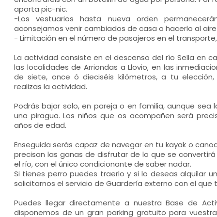
aporta pic-nic.
-Los vestuarios hasta nueva orden permanecerá
aconsejamos venir cambiados de casa o hacerlo al aire l
- Limitación en el número de pasajeros en el transporte
La actividad consiste en el descenso del río Sella en c
las localidades de Arriondas a Llovio, en las inmediacio
de siete, once ó dieciséis kilómetros, a tu elecci
realizas la actividad.
Podrás bajar solo, en pareja o en familia, aunque sea 
una piragua. Los niños que os acompañen será prec
años de edad.
Enseguida serás capaz de navegar en tu kayak o canoa
precisan las ganas de disfrutar de lo que se convertirá
el río, con el único condicionante de saber nadar.
Si tienes perro puedes traerlo y si lo deseas alquilar u
solicitarnos el servicio de Guardería externo con el qu
Puedes llegar directamente a nuestra Base de Acti
disponemos de un gran parking gratuito para vuestr