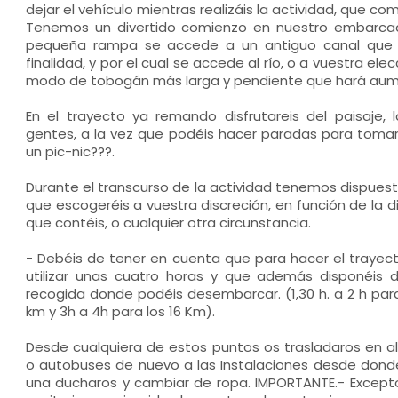
dejar el vehículo mientras realizáis la actividad, que 
Tenemos un divertido comienzo en nuestro embarca
pequeña rampa se accede a un antiguo canal que
finalidad, y por el cual se accede al río, o a vuestra el
modo de tobogán más larga y pendiente que hará aumen
En el trayecto ya remando disfrutareis del paisaje, 
gentes, a la vez que podéis hacer paradas para tomar
un pic-nic???.
Durante el transcurso de la actividad tenemos dispuesto
que escogeréis a vuestra discreción, en función de la d
que contéis, o cualquier otra circunstancia.
- Debéis de tener en cuenta que para hacer el trayec
utilizar unas cuatro horas y que además disponéis 
recogida donde podéis desembarcar. (1,30 h. a 2 h para l
km y 3h a 4h para los 16 Km).
Desde cualquiera de estos puntos os trasladaros en a
o autobuses de nuevo a las Instalaciones desde donde 
una ducharos y cambiar de ropa. IMPORTANTE.- Except