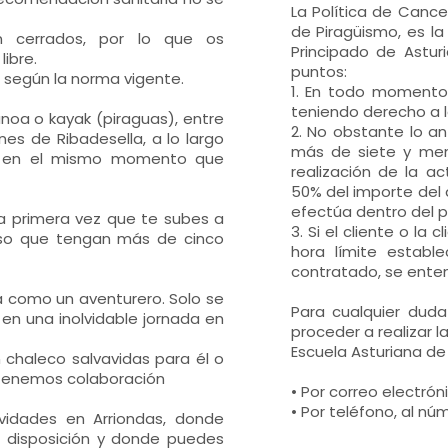
La Política de Cance
de Piragüismo, es la
n cerrados, por lo que os
Principado de Asturi
ibre.
puntos:
, según la norma vigente.
1. En todo momento 
teniendo derecho a 
anoa o kayak (piraguas), entre
2. No obstante lo an
nes de Ribadesella, a lo largo
más de siete y men
ón, en el mismo momento que
realización de la ac
50% del importe del 
efectúa dentro del p
la primera vez que te subes a
3. Si el cliente o la
iso que tengan más de cinco
hora límite estable
contratado, se enten
 como un aventurero. Solo se
Para cualquier duda 
 en una inolvidable jornada en
proceder a realizar l
Escuela Asturiana de
n chaleco salvavidas para él o
e tenemos colaboración
• Por correo electró
• Por teléfono, al nú
vidades en Arriondas, donde
a disposición y donde puedes