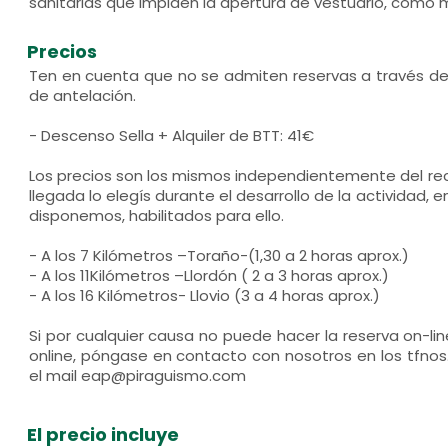
sanitarias que impiden la apertura de vestuario, como
Precios
Ten en cuenta que no se admiten reservas a través d
de antelación.
- Descenso Sella + Alquiler de BTT: 41€
Los precios son los mismos independientemente del reco
llegada lo elegís durante el desarrollo de la actividad, e
disponemos, habilitados para ello.
- A los 7 Kilómetros –Toraño-(1,30 a 2 horas aprox.)
- A los 11Kilómetros –Llordón ( 2 a 3 horas aprox.)
- A los 16 Kilómetros- Llovio (3 a 4 horas aprox.)
Si por cualquier causa no puede hacer la reserva on-lin
online, póngase en contacto con nosotros en los tfnos.
el mail eap@piraguismo.com
El precio incluye