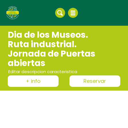
Dia de los Museos.
Ruta industrial.
Jornada de Puertas
abiertas
Editar descripcion caracteristica
+ info
Reservar