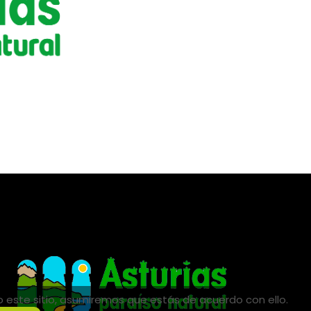
do este sitio, asumiremos que estás de acuerdo con ello.