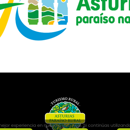
jor experiencia en nuestro sitio web. Si continúas utilizan