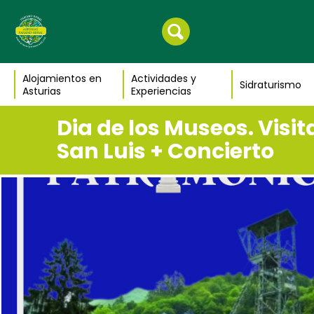
Alojamientos en
Actividades y
Sidraturismo
Asturias
Experiencias
Dia de los Museos. Visi
San Luis + Concierto