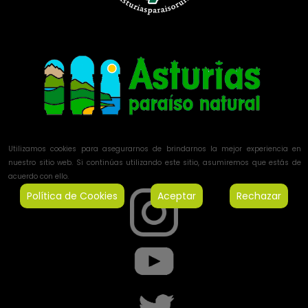
Utilizamos cookies para asegurarnos de brindarnos la mejor experiencia en
nuestro sitio web. Si continúas utilizando este sitio, asumiremos que estás de
acuerdo con ello.
Política de Cookies
Aceptar
Rechazar