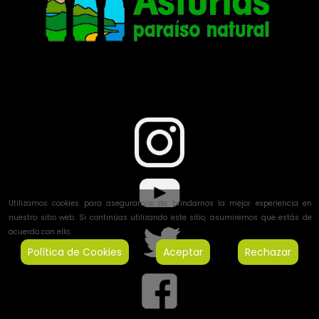
Utilizamos cookies para asegurarnos de brindarnos la mejor experiencia en
nuestro sitio web. Si continúas utilizando este sitio, asumiremos que estás de
acuerdo con ello.
Política de Cookies
Aceptar
Rechazar