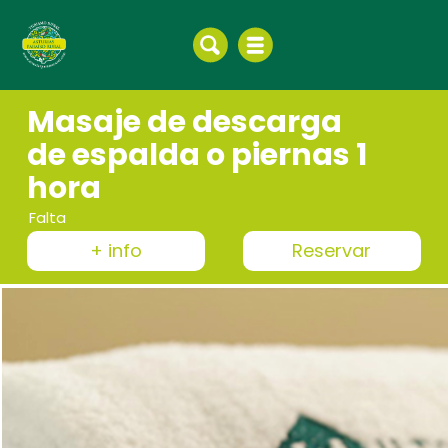
Masaje de descarga
de espalda o piernas 1
hora
Falta
+ info
Reservar