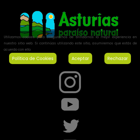
Utilizamos cookies para asegurarnos de brindarnos la mejor experiencia en
nuestro sitio web. Si continúas utilizando este sitio, asumiremos que estás de
acuerdo con ello.
Política de Cookies
Aceptar
Rechazar