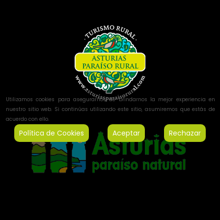
Utilizamos cookies para asegurarnos de brindarnos la mejor experiencia en
nuestro sitio web. Si continúas utilizando este sitio, asumiremos que estás de
acuerdo con ello.
Política de Cookies
Aceptar
Rechazar