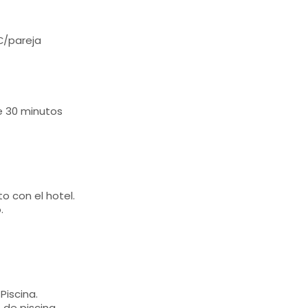
€/pareja
e 30 minutos
o con el hotel.
.
Piscina.
 de piscina.