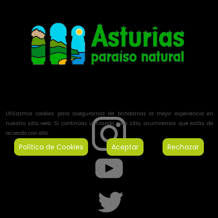
Utilizamos cookies para asegurarnos de brindarnos la mejor experiencia en
nuestro sitio web. Si continúas utilizando este sitio, asumiremos que estás de
acuerdo con ello.
Política de Cookies
Aceptar
Rechazar