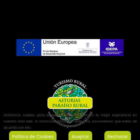
Utilizamos cookies para asegurarnos de brindarnos la mejor experiencia en
nuestro sitio web. Si continúas utilizando este sitio, asumiremos que estás de
acuerdo con ello.
Política de Cookies
Aceptar
Rechazar