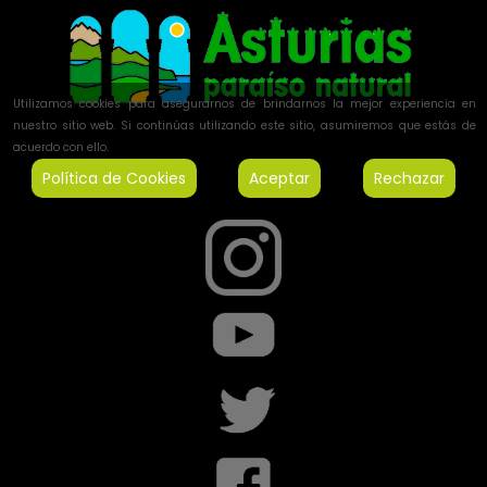
Utilizamos cookies para asegurarnos de brindarnos la mejor experiencia en
nuestro sitio web. Si continúas utilizando este sitio, asumiremos que estás de
acuerdo con ello.
Política de Cookies
Aceptar
Rechazar