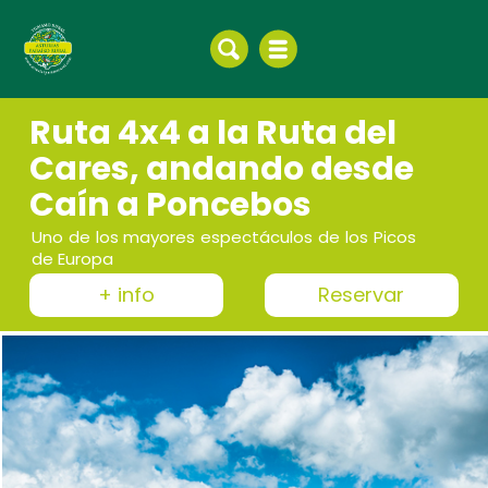
Ruta 4x4 a la Ruta del
Cares, andando desde
Caín a Poncebos
Uno de los mayores espectáculos de los Picos
de Europa
+ info
Reservar