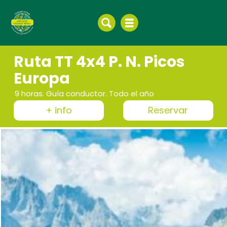
Ruta TT 4x4 P. N. Picos
Europa
9 horas. Guía conductor. Todo el año
+ info
Reservar