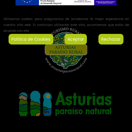
Utilizamos cookies para asegurarnos de brindarnos la mejor experiencia en
nuestro sitio web. Si continúas utilizando este sitio, asumiremos que estás de
acuerdo con ello.
Política de Cookies
Aceptar
Rechazar