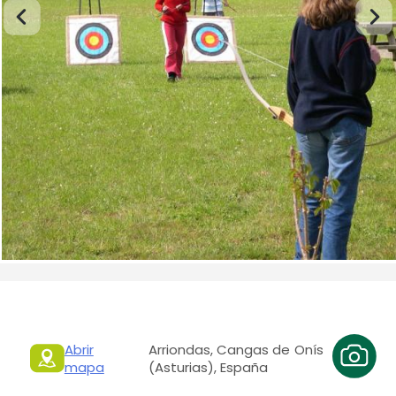
Abrir
Arriondas, Cangas de Onís
mapa
(Asturias), España