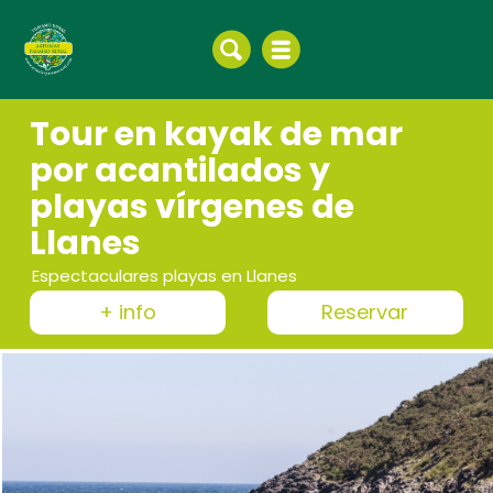
Tour en kayak de mar
por acantilados y
playas vírgenes de
Llanes
Espectaculares playas en Llanes
+ info
Reservar