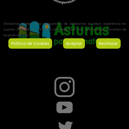
Utilizamos cookies para asegurarnos de brindarnos la mejor experiencia en
nuestro sitio web. Si continúas utilizando este sitio, asumiremos que estás de
acuerdo con ello.
Política de Cookies
Aceptar
Rechazar