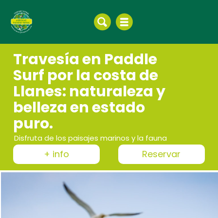
Travesía en Paddle
Surf por la costa de
Llanes: naturaleza y
belleza en estado
puro.
Disfruta de los paisajes marinos y la fauna
+ info
Reservar