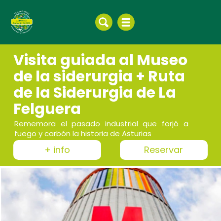
Visita guiada al Museo
de la siderurgia + Ruta
de la Siderurgia de La
Felguera
Rememora el pasado industrial que forjó a
fuego y carbón la historia de Asturias
+ info
Reservar