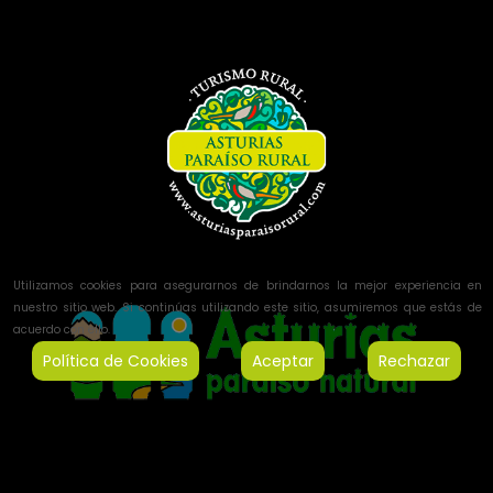
Utilizamos cookies para asegurarnos de brindarnos la mejor experiencia en
nuestro sitio web. Si continúas utilizando este sitio, asumiremos que estás de
acuerdo con ello.
Política de Cookies
Aceptar
Rechazar