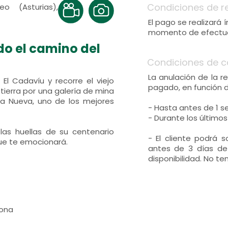
Condiciones de r
o (Asturias),
El pago se realizará
momento de efectuar
do el camino del
Condiciones de c
La anulación de la r
El Cadavíu y recorre el viejo
pagado, en función 
tierra por una galería de mina
 La Nueva, uno de los mejores
- Hasta antes de 1 s
- Durante los últimos
 las huellas de su centenario
- El cliente podrá 
ue te emocionará.
antes de 3 días de 
disponibilidad. No te
sona