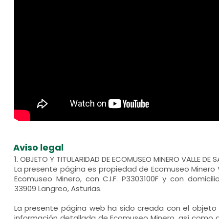
Aviso legal
1. OBJETO Y TITULARIDAD DE ECOMUSEO MINERO VALLE DE
La presente página es propiedad de Ecomuseo Minero 
Ecomuseo Minero, con C.I.F. P3303100F y con domicilio
33909 Langreo, Asturias.
La presente página web ha sido creada con el objeto 
información detallada de Ecomuseo Minero, así como d