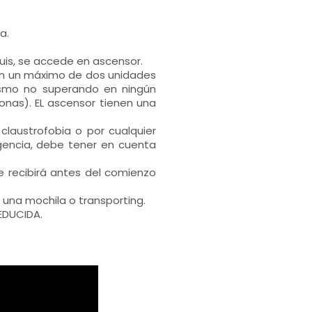
a.
Luis, se accede en ascensor.
rán un máximo de dos unidades
ismo no superando en ningún
onas). EL ascensor tienen una
claustrofobia o por cualquier
gencia, debe tener en cuenta
e recibirá antes del comienzo
e una mochila o transporting.
EDUCIDA.