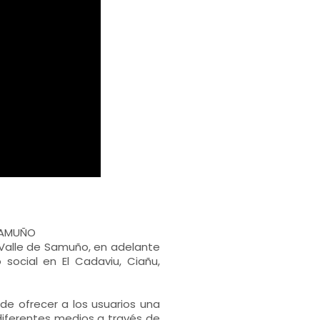
 SAMUÑO
Valle de Samuño, en adelante
 social en El Cadaviu, Ciañu,
de ofrecer a los usuarios una
iferentes medios a través de