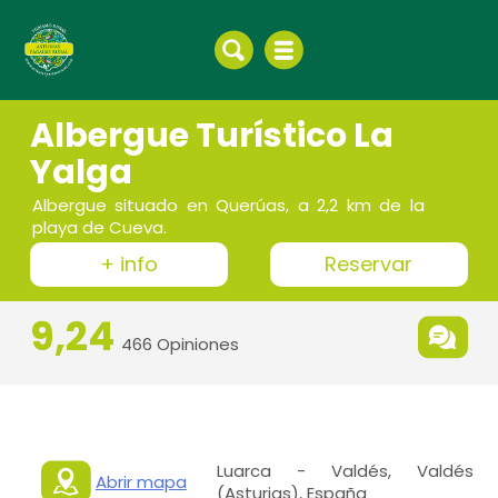
Albergue Turístico La
Yalga
Albergue situado en Querúas, a 2,2 km de la
playa de Cueva.
+ info
Reservar
9,24
466 Opiniones
Luarca - Valdés, Valdés
Abrir mapa
(Asturias), España