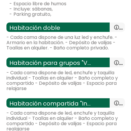
-
espacio libre de humos
-
incluye:
sábanas,
-
parking gratuito,
Habitación doble
- Cada cama dispone de una luz led y enchufe. -
Armario en la habitación. - Depósito de valijas -
Toallas en alquiler. - Baño completo privado.
-
habitación con:
1 Habitación
Habitación para grupos "Verano"
-
18 m²,
- Cada cama dispone de led, enchufe y taquilla
General:
individual - Toallas en alquiler - Baño completo y
compartido - Depósito de valijas - Espacio para
relajarse
Distribución:
-
[plaza => sin traducciï¿½n] con:
1 Habitación
Habitación compartida "Invierno"
-
50 m²,
- Cada cama dispone de led, enchufe y taquilla
General:
individual - Toallas en alquiler - Baño completo y
compartido - Depósito de valijas - Espacio para
habitación con dos camas
realajarse
Distribución: