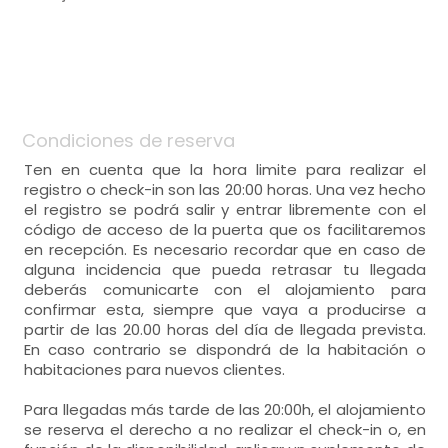
- cama individual = 2 (90x190 cm.)
-
[plaza => sin traducciï¿½n] con:
1 Habitación
-
50 m²,
Calefacción,
armario,
General:
- habitación con cuarto de baño. Incluye:
habitación individual
Distribución:
WC,
lavabo,
ducha,
Condiciones de reserva
- cama individual = 6 (90x190 cm.)
Ten en cuenta que la hora limite para realizar el
registro o check-in son las 20:00 horas. Una vez hecho
Calefacción,
el registro se podrá salir y entrar libremente con el
código de acceso de la puerta que os facilitaremos
en recepción. Es necesario recordar que en caso de
habitación individual
alguna incidencia que pueda retrasar tu llegada
- cama individual = 6 (90x190 cm.)
deberás comunicarte con el alojamiento para
confirmar esta, siempre que vaya a producirse a
partir de las 20.00 horas del día de llegada prevista.
Calefacción,
En caso contrario se dispondrá de la habitación o
habitaciones para nuevos clientes.
Para llegadas más tarde de las 20:00h, el alojamiento
se reserva el derecho a no realizar el check-in o, en