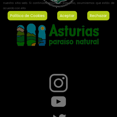
nuestro sitio web. Si continúas utilizando este sitio, asumiremos que estás de
acuerdo con ello.
Política de Cookies
Aceptar
Rechazar