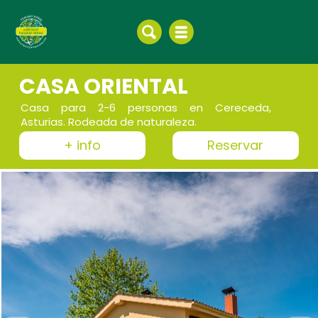
CASA ORIENTAL
Casa para 2-6 personas en Cereceda,
Asturias. Rodeada de naturaleza.
+ info
Reservar