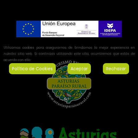
Utilizamos cookies para asegurarnos de brindarnos la mejor experiencia en
nuestro sitio web. Si continúas utilizando este sitio, asumiremos que estás de
acuerdo con ello.
Política de Cookies
Aceptar
Rechazar