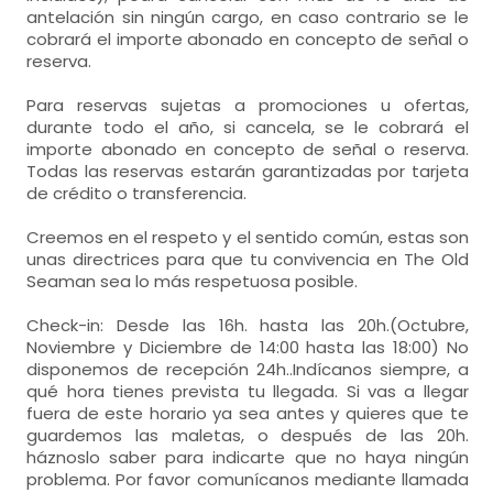
Amenities,
papel wc,
antelación sin ningún cargo, en caso contrario se le
Calefacción,
armario,
cobrará el importe abonado en concepto de señal o
reserva.
- Habitación con cuarto de baño (con ducha
en vez de baño). Incluye:
Para reservas sujetas a promociones u ofertas,
durante todo el año, si cancela, se le cobrará el
WC,
lavabo,
ducha,
toallas,
importe abonado en concepto de señal o reserva.
Todas las reservas estarán garantizadas por tarjeta
Amenities,
papel wc,
de crédito o transferencia.
Creemos en el respeto y el sentido común, estas son
unas directrices para que tu convivencia en The Old
Seaman sea lo más respetuosa posible.
Check-in: Desde las 16h. hasta las 20h.(Octubre,
Noviembre y Diciembre de 14:00 hasta las 18:00) No
disponemos de recepción 24h..Indícanos siempre, a
qué hora tienes prevista tu llegada. Si vas a llegar
fuera de este horario ya sea antes y quieres que te
guardemos las maletas, o después de las 20h.
háznoslo saber para indicarte que no haya ningún
problema. Por favor comunícanos mediante llamada