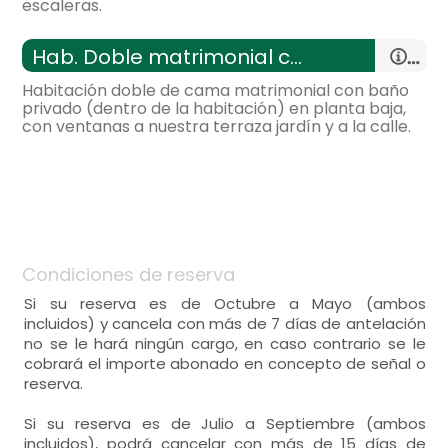
escaleras.
Distribución:
WC,
lavabo,
ducha,
toallas,
- cama individual = 2 (90x190 cm.)
-
habitación con:
1 Habitación
- cama de matrimonio (135x190 cm.)
Amenities,
papel wc,
Hab. Doble matrimonial con baño
-
14 m²,
calefacción por radiadores,
armario,
Habitación doble de cama matrimonial con baño
General:
privado (dentro de la habitación) en planta baja,
con ventanas a nuestra terraza jardín y a la calle.
habitación de matrimonio
Distribución:
-
habitación con:
1 Habitación
- cama de matrimonio (135x190 cm.)
-
10 m²,
Calefacción,
armario,
General:
- habitación con cuarto de baño. Incluye:
habitación doble
Distribución:
Condiciones de reserva
WC,
lavabo,
ducha,
toallas,
- cama individual = 2 (90x190 cm.)
Si su reserva es de Octubre a Mayo (ambos
incluidos) y cancela con más de 7 días de antelación
Amenities,
papel wc,
Calefacción,
armario,
no se le hará ningún cargo, en caso contrario se le
cobrará el importe abonado en concepto de señal o
reserva.
habitación de matrimonio
- habitación con cuarto de baño. Incluye:
- cama de matrimonio (135x190 cm.)
Si su reserva es de Julio a Septiembre (ambos
WC,
lavabo,
ducha,
toallas,
incluidos), podrá cancelar con más de 15 días de