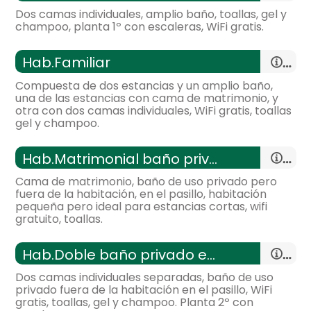
Dos camas individuales, amplio baño, toallas, gel y
General:
champoo, planta 1º con escaleras, WiFi gratis.
-
habitación con:
1 Habitación
habitación de matrimonio
Distribución:
Hab.Familiar
-
14 m²,
- cama de matrimonio (135x190 cm.)
Compuesta de dos estancias y un amplio baño,
General:
una de las estancias con cama de matrimonio, y
Calefacción,
armario,
otra con dos camas individuales, WiFi gratis, toallas
gel y champoo.
Distribución:
habitación doble
-
habitación con:
1 Habitación
Hab.Matrimonial baño privado externo
- cama individual = 2 (90x190 cm.)
-
12 m²,
Cama de matrimonio, baño de uso privado pero
General:
Calefacción,
armario,
fuera de la habitación, en el pasillo, habitación
pequeña pero ideal para estancias cortas, wifi
habitación doble
gratuito, toallas.
Distribución:
- cama individual = 2 (90x190 cm.)
-
habitación con:
1 Habitación
Hab.Doble baño privado externo (2 camas)
-
10 m²,
Calefacción,
armario,
Dos camas individuales separadas, baño de uso
General:
privado fuera de la habitación en el pasillo, WiFi
- habitación con cuarto de baño. Incluye:
gratis, toallas, gel y champoo. Planta 2º con
habitación con varias camas