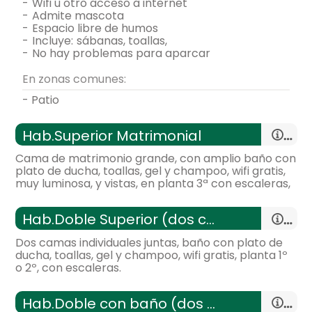
-
wifi u otro acceso a internet
-
admite mascota
-
espacio libre de humos
-
incluye:
sábanas, toallas,
-
no hay problemas para aparcar
En zonas comunes:
- Patio
Hab.Superior Matrimonial
Cama de matrimonio grande, con amplio baño con
plato de ducha, toallas, gel y champoo, wifi gratis,
muy luminosa, y vistas, en planta 3ª con escaleras,
-
habitación con:
1 Habitación
Hab.Doble Superior (dos camas)
-
14 m²,
Dos camas individuales juntas, baño con plato de
General:
ducha, toallas, gel y champoo, wifi gratis, planta 1º
o 2º, con escaleras.
Distribución:
-
habitación con:
1 Habitación
Hab.Doble con baño (dos camas)
-
14 m²,