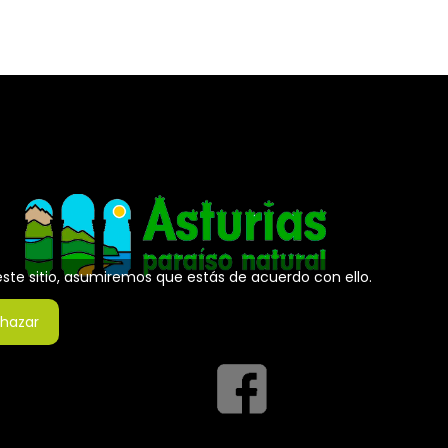
 este sitio, asumiremos que estás de acuerdo con ello.
hazar