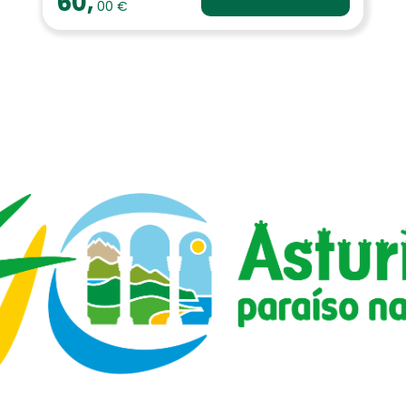
60,
00 €