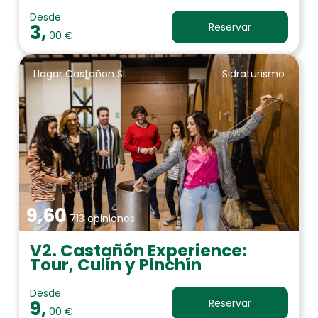
Desde
3,
Reservar
00 €
Llagar Castañon SL
Sidraturismo
9,60
713 opiniones
V2. Castañón Experience:
Tour, Culín y Pinchín
Desde
9,
Reservar
00 €