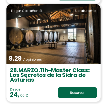
Llagar Castañon SL
Sidraturismo
9,29
7 opiniones
28.MARZO.11h-Master Class:
Los Secretos de la Sidra de
Asturias
Desde
24,
Reservar
00 €