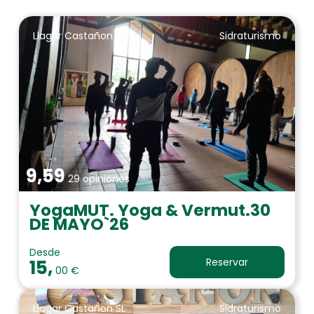
Llagar Castañon SL
Sidraturismo
9,59
29 opiniones
YogaMUT. Yoga & Vermut.30
DE MAYO`26
Desde
15,
Reservar
00 €
Llagar Castañon SL
Sidraturismo