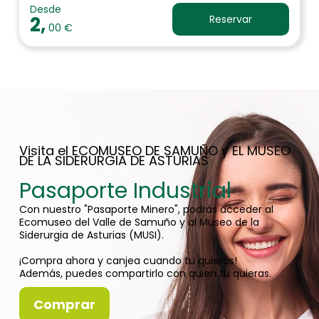
Desde
2,
Reservar
00 €
Visita el ECOMUSEO DE SAMUÑO y EL MUSEO
DE LA SIDERURGIA DE ASTURIAS
Pasaporte Industrial
Con nuestro "Pasaporte Minero", podrás acceder al
Ecomuseo del Valle de Samuño y al Museo de la
Siderurgia de Asturias (MUSI).
¡Compra ahora y canjea cuando tu quieras!
Además, puedes compartirlo con quien tu quieras.
Comprar